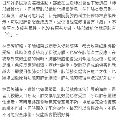
日前許多民眾與媒體焦點，都放在武漢肺炎會留下後遺症「肺
部纖維化」，但其實肺部纖維化相當常見，任何肺炎發展到一
定程度，都有可能出現。新光醫院胸腔內科主任醫師林嘉謨表
示，可以把肺部想像成皮膚，受傷後組織修復會有「疤」，不
像原本皮膚有彈性，也沒有原有功能，肺部纖維化就是肺有
「疤」。
林嘉謨解釋，不論細菌或病毒入侵肺部時，都會攻擊細胞導致
受損，此時免疫系統為了保護身體，也會在肺部產生反應，在
攻擊外來微生物的同時，肺部細胞也會受到牽連而受傷。也就
是說，免疫反應越劇烈、症狀也越重，對肺部造成的傷害也就
越大。即便日後肺炎症狀緩解，肺部發炎傷害在癒合之後，也
無法回復原有功能的肺部細胞，肺功能的恢復無法完好如初。
林嘉膜補充，纖維化如果嚴重，肺部就像無法伸展的海綿，患
者比較難大口呼吸，肺交換氧氣效能也會受損。所以肺部纖維
化患者，有時走路都會喘氣感覺空氣不夠，單是要完全恢復應
該說不可能，但時間久了配合復健，情況可以慢慢改善，不過
不可能完全康復，只能說會慢慢好轉。