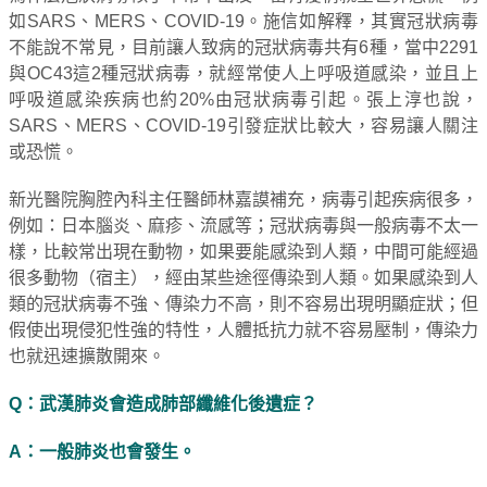
如SARS、MERS、COVID-19。施信如解釋，其實冠狀病毒
不能說不常見，目前讓人致病的冠狀病毒共有6種，當中2291
與OC43這2種冠狀病毒，就經常使人上呼吸道感染，並且上
呼吸道感染疾病也約20%由冠狀病毒引起。張上淳也說，
SARS、MERS、COVID-19引發症狀比較大，容易讓人關注
或恐慌。
新光醫院胸腔內科主任醫師林嘉謨補充，病毒引起疾病很多，
例如：日本腦炎、麻疹、流感等；冠狀病毒與一般病毒不太一
樣，比較常出現在動物，如果要能感染到人類，中間可能經過
很多動物（宿主），經由某些途徑傳染到人類。如果感染到人
類的冠狀病毒不強、傳染力不高，則不容易出現明顯症狀；但
假使出現侵犯性強的特性，人體抵抗力就不容易壓制，傳染力
也就迅速擴散開來。
Q：武漢肺炎會造成肺部纖維化後遺症？
A：一般肺炎也會發生。